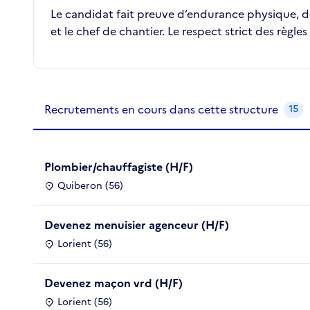
Le candidat fait preuve d’endurance physique, de 
et le chef de chantier. Le respect strict des règles
Recrutements de la structure
slide
1
of 1
Recrutements en cours dans cette structure
15
Plombier/chauffagiste (H/F)
Quiberon (56)
Devenez menuisier agenceur (H/F)
Lorient (56)
Devenez maçon vrd (H/F)
Lorient (56)