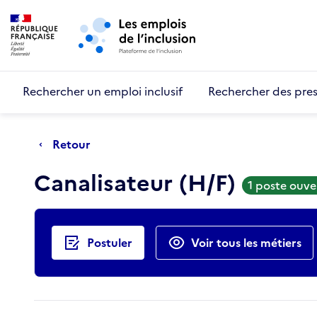
Retour au début de la page
Panneau de gestion des cookies
Aller au menu principal
Aller au contenu principal
Rechercher un emploi inclusif
Rechercher des pres
Retour
Canalisateur (H/F)
1 poste ouve
Actions rapides
Postuler
Voir tous les métiers