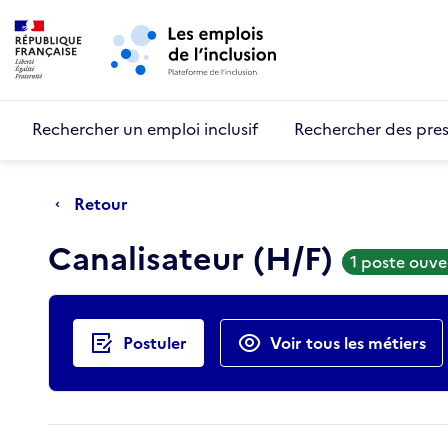
Retour au début de la page
Panneau de gestion des cookies
Aller au menu principal
Aller au contenu principal
Rechercher un emploi inclusif
Rechercher des pres
Retour
Canalisateur (H/F)
1 poste ouve
Actions rapides
Postuler
Voir tous les métiers