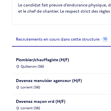
Le candidat fait preuve d’endurance physique, de 
et le chef de chantier. Le respect strict des règles
Recrutements de la structure
slide
1
of 1
Recrutements en cours dans cette structure
15
Plombier/chauffagiste (H/F)
Quiberon (56)
Devenez menuisier agenceur (H/F)
Lorient (56)
Devenez maçon vrd (H/F)
Lorient (56)