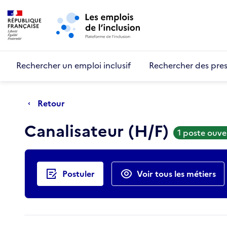
Retour au début de la page
Panneau de gestion des cookies
Aller au menu principal
Aller au contenu principal
Rechercher un emploi inclusif
Rechercher des pres
Retour
Canalisateur (H/F)
1 poste ouve
Actions rapides
Postuler
Voir tous les métiers