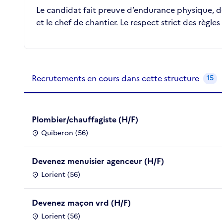
Le candidat fait preuve d’endurance physique, de 
et le chef de chantier. Le respect strict des règles
Recrutements de la structure
slide
1
of 1
Recrutements en cours dans cette structure
15
Plombier/chauffagiste (H/F)
Quiberon (56)
Devenez menuisier agenceur (H/F)
Lorient (56)
Devenez maçon vrd (H/F)
Lorient (56)