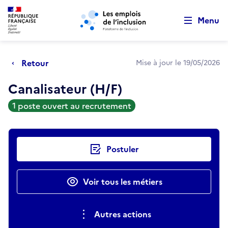
Retour au début de la page
Panneau de gestion des cookies
Aller au menu principal
Aller au contenu principal
Menu
Retour
Mise à jour le 19/05/2026
Canalisateur (H/F)
1 poste ouvert au recrutement
Actions rapides
Postuler
Voir tous les métiers
Autres actions