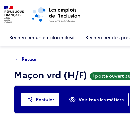
Retour au début de la page
Panneau de gestion des cookies
Aller au menu principal
Aller au contenu principal
Rechercher un emploi inclusif
Rechercher des pres
Retour
Maçon vrd (H/F)
1 poste ouvert a
Actions rapides
Postuler
Voir tous les métiers