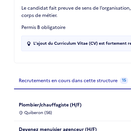
Le candidat fait preuve de sens de l’organisation,
corps de métier.
Permis B obligatoire
L'ajout du Curriculum Vitae (CV) est fortement 
Recrutements de la structure
slide
1
of 1
Recrutements en cours dans cette structure
15
Plombier/chauffagiste (H/F)
Quiberon (56)
Devenez menuisier agenceur (H/F)