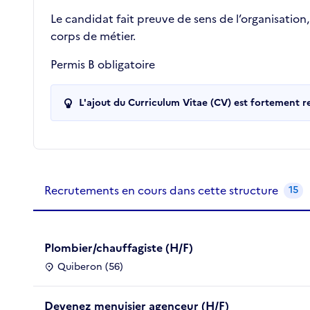
Le candidat fait preuve de sens de l’organisation,
corps de métier.
Permis B obligatoire
L'ajout du Curriculum Vitae (CV) est fortement 
Recrutements de la structure
slide
1
of 1
Recrutements en cours dans cette structure
15
Plombier/chauffagiste (H/F)
Quiberon (56)
Devenez menuisier agenceur (H/F)