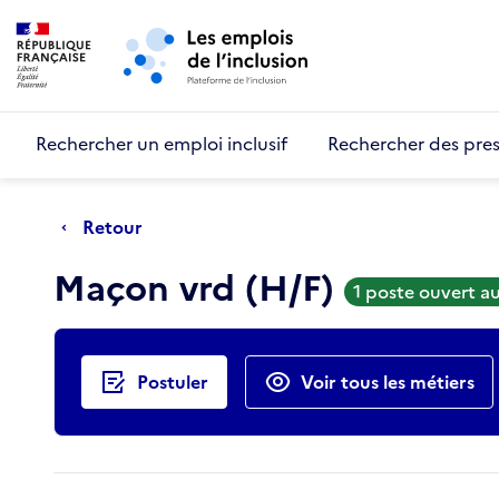
Retour au début de la page
Panneau de gestion des cookies
Aller au menu principal
Aller au contenu principal
Rechercher un emploi inclusif
Rechercher des pres
Retour
Maçon vrd (H/F)
1 poste ouvert a
Actions rapides
Postuler
Voir tous les métiers