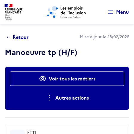
Retour au début de la page
Panneau de gestion des cookies
Aller au menu principal
Aller au contenu principal
Menu
Retour
Mise à jour le 18/02/2026
Manoeuvre tp (H/F)
Actions rapides
Voir tous les métiers
Autres actions
ETTI