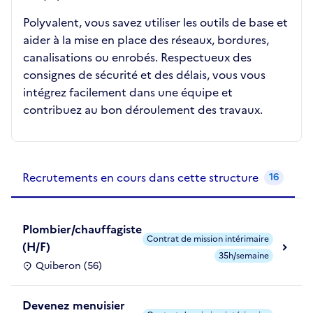
Polyvalent, vous savez utiliser les outils de base et
aider à la mise en place des réseaux, bordures,
canalisations ou enrobés. Respectueux des
consignes de sécurité et des délais, vous vous
intégrez facilement dans une équipe et
contribuez au bon déroulement des travaux.
Recrutements de la structure
slide
1
of 1
Recrutements en cours dans cette structure
16
Plombier/chauffagiste
Contrat de mission intérimaire
(H/F)
35h/semaine
Quiberon (56)
Devenez menuisier