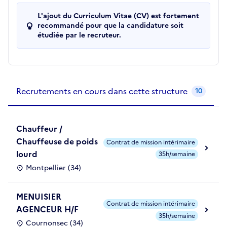
L'ajout du Curriculum Vitae (CV) est fortement
recommandé pour que la candidature soit
étudiée par le recruteur.
Recrutements de la structure
slide
1
of 1
Recrutements en cours dans cette structure
10
Chauffeur /
Chauffeuse de poids
Contrat de mission intérimaire
lourd
35h/semaine
Montpellier (34)
MENUISIER
Contrat de mission intérimaire
AGENCEUR H/F
35h/semaine
Cournonsec (34)