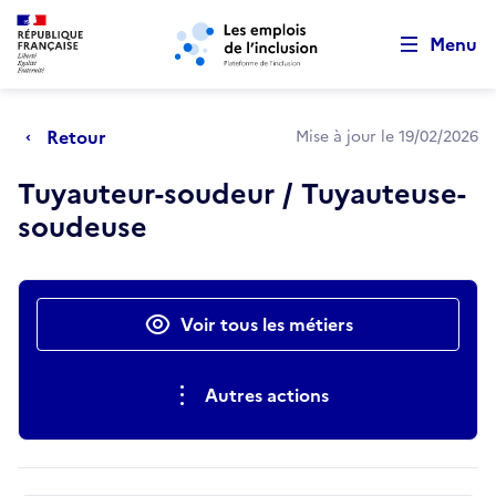
Retour au début de la page
Panneau de gestion des cookies
Aller au menu principal
Aller au contenu principal
Menu
Retour
Mise à jour le 19/02/2026
Tuyauteur-soudeur / Tuyauteuse-
soudeuse
Actions rapides
Voir tous les métiers
Autres actions