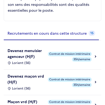
son sens des responsabilités sont des qualités
essentielles pour le poste.
Recrutements de la structure
slide
1
of 1
Recrutements en cours dans cette structure
15
Devenez menuisier
Contrat de mission intérimaire
agenceur (H/F)
35h/semaine
Lorient (56)
Devenez maçon vrd
Contrat de mission intérimaire
(H/F)
35h/semaine
Lorient (56)
Maçon vrd (H/F)
Contrat de mission intérimaire