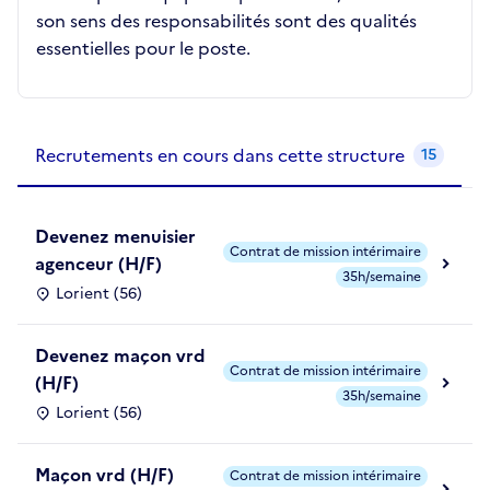
son sens des responsabilités sont des qualités
essentielles pour le poste.
Recrutements de la structure
slide
1
of 1
Recrutements en cours dans cette structure
15
Devenez menuisier
Contrat de mission intérimaire
agenceur (H/F)
35h/semaine
Lorient (56)
Devenez maçon vrd
Contrat de mission intérimaire
(H/F)
35h/semaine
Lorient (56)
Maçon vrd (H/F)
Contrat de mission intérimaire