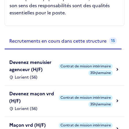
son sens des responsabilités sont des qualités
essentielles pour le poste.
Recrutements de la structure
slide
1
of 1
Recrutements en cours dans cette structure
15
Devenez menuisier
Contrat de mission intérimaire
agenceur (H/F)
35h/semaine
Lorient (56)
Devenez maçon vrd
Contrat de mission intérimaire
(H/F)
35h/semaine
Lorient (56)
Maçon vrd (H/F)
Contrat de mission intérimaire