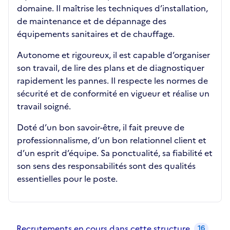
domaine. Il maîtrise les techniques d’installation,
de maintenance et de dépannage des
équipements sanitaires et de chauffage.
Autonome et rigoureux, il est capable d’organiser
son travail, de lire des plans et de diagnostiquer
rapidement les pannes. Il respecte les normes de
sécurité et de conformité en vigueur et réalise un
travail soigné.
Doté d’un bon savoir-être, il fait preuve de
professionnalisme, d’un bon relationnel client et
d’un esprit d’équipe. Sa ponctualité, sa fiabilité et
son sens des responsabilités sont des qualités
essentielles pour le poste.
Recrutements de la structure
slide
1
of 1
Recrutements en cours dans cette structure
16