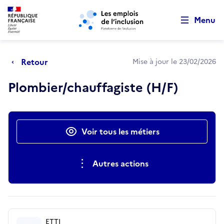
Retour au début de la page
Panneau de gestion des cookies
Aller au menu principal
Aller au contenu principal
Menu
Retour
Mise à jour le 23/02/2026
Plombier/chauffagiste (H/F)
Actions rapides
Voir tous les métiers
Autres actions
ETTI