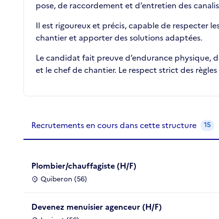
pose, de raccordement et d’entretien des canalisa
Il est rigoureux et précis, capable de respecter le
chantier et apporter des solutions adaptées.
Le candidat fait preuve d’endurance physique, de 
et le chef de chantier. Le respect strict des règles
Recrutements de la structure
slide
1
of 1
Recrutements en cours dans cette structure
15
Plombier/chauffagiste (H/F)
Quiberon (56)
Devenez menuisier agenceur (H/F)