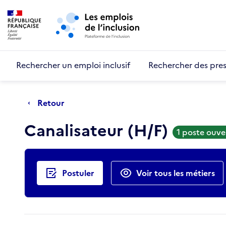
Retour au début de la page
Panneau de gestion des cookies
Aller au menu principal
Aller au contenu principal
Rechercher un emploi inclusif
Rechercher des pres
Retour
Canalisateur (H/F)
1 poste ouve
Actions rapides
Postuler
Voir tous les métiers