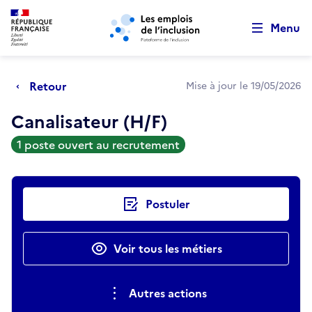
Retour au début de la page
Panneau de gestion des cookies
Aller au menu principal
Aller au contenu principal
Menu
Retour
Mise à jour le 19/05/2026
Canalisateur (H/F)
1 poste ouvert au recrutement
Actions rapides
Postuler
Voir tous les métiers
Autres actions