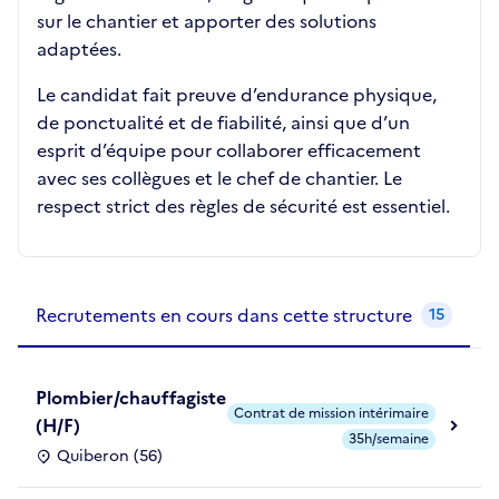
sur le chantier et apporter des solutions
adaptées.
Le candidat fait preuve d’endurance physique,
de ponctualité et de fiabilité, ainsi que d’un
esprit d’équipe pour collaborer efficacement
avec ses collègues et le chef de chantier. Le
respect strict des règles de sécurité est essentiel.
Recrutements de la structure
slide
1
of 1
Recrutements en cours dans cette structure
15
Plombier/chauffagiste
Contrat de mission intérimaire
(H/F)
35h/semaine
Quiberon (56)