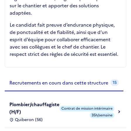
sur le chantier et apporter des solutions
adaptées.
Le candidat fait preuve d’endurance physique,
de ponctualité et de fiabilité, ainsi que d’un
esprit d’équipe pour collaborer efficacement
avec ses collègues et le chef de chantier. Le
respect strict des règles de sécurité est essentiel.
Recrutements de la structure
slide
1
of 1
Recrutements en cours dans cette structure
15
Plombier/chauffagiste
Contrat de mission intérimaire
(H/F)
35h/semaine
Quiberon (56)