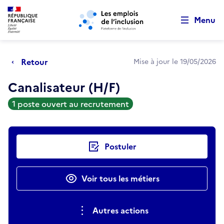
Retour au début de la page
Panneau de gestion des cookies
Aller au menu principal
Aller au contenu principal
Menu
Retour
Mise à jour le 19/05/2026
Canalisateur (H/F)
1 poste ouvert au recrutement
Actions rapides
Postuler
Voir tous les métiers
Autres actions