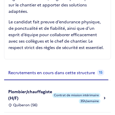
sur le chantier et apporter des solutions
adaptées.
Le candidat fait preuve d’endurance physique,
de ponctualité et de fiabilité, ainsi que d’un
esprit d’équipe pour collaborer efficacement
avec ses collègues et le chef de chantier. Le
respect strict des règles de sécurité est essentiel.
Recrutements de la structure
slide
1
of 1
Recrutements en cours dans cette structure
15
Plombier/chauffagiste
Contrat de mission intérimaire
(H/F)
35h/semaine
Quiberon (56)