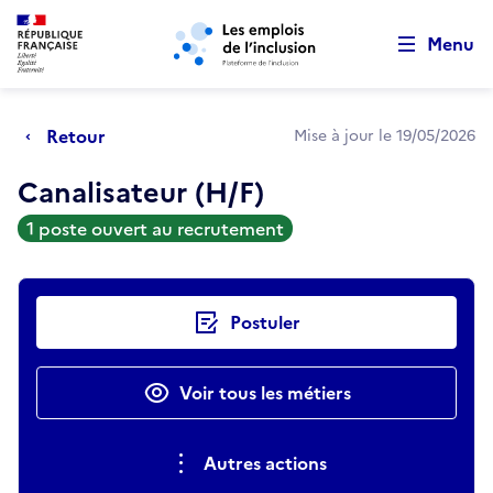
Retour au début de la page
Panneau de gestion des cookies
Aller au menu principal
Aller au contenu principal
Menu
Retour
Mise à jour le 19/05/2026
Canalisateur (H/F)
1 poste ouvert au recrutement
Actions rapides
Postuler
Voir tous les métiers
Autres actions