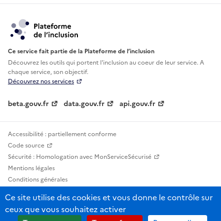
Ce service fait partie de la Plateforme de l’inclusion
Découvrez les outils qui portent l'inclusion au
coeur de leur service. A
chaque service, son objectif.
Découvrez nos services
beta.gouv.fr
data.gouv.fr
api.gouv.fr
Accessibilité : partiellement conforme
Code source
Sécurité : Homologation avec MonServiceSécurisé
Mentions légales
Conditions générales
Confidentialité
Ce site utilise des cookies et vous donne le contrôle sur
Statistiques, lexiques et indicateurs
ceux que vous souhaitez activer
Sauf mention contraire, tous les contenus de ce site sont sous licence