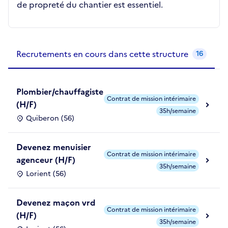
de propreté du chantier est essentiel.
Recrutements de la structure
slide
1
of 1
Recrutements en cours dans cette structure
16
Plombier/chauffagiste
Contrat de mission intérimaire
(H/F)
35h/semaine
Quiberon (56)
Devenez menuisier
Contrat de mission intérimaire
agenceur (H/F)
35h/semaine
Lorient (56)
Devenez maçon vrd
Contrat de mission intérimaire
(H/F)
35h/semaine