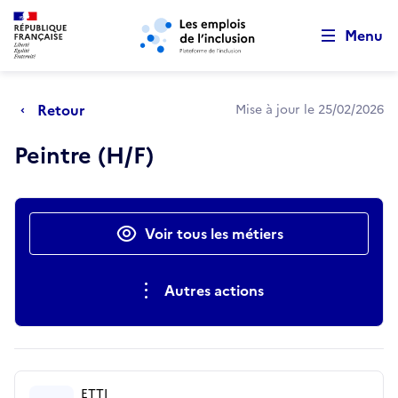
Retour au début de la page
Panneau de gestion des cookies
Aller au menu principal
Aller au contenu principal
Menu
Retour
Mise à jour le 25/02/2026
Peintre (H/F)
Actions rapides
Voir tous les métiers
Autres actions
ETTI