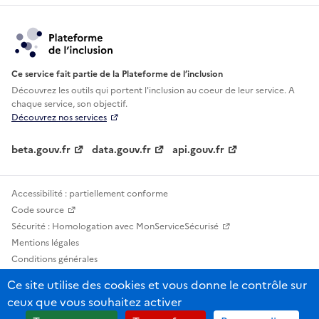
Ce service fait partie de la Plateforme de l’inclusion
Découvrez les outils qui portent l'inclusion au
coeur de leur service. A
chaque service, son objectif.
Découvrez nos services
beta.gouv.fr
data.gouv.fr
api.gouv.fr
Accessibilité : partiellement conforme
Code source
Sécurité : Homologation avec MonServiceSécurisé
Mentions légales
Conditions générales
Confidentialité
Ce site utilise des cookies et vous donne le contrôle sur
Statistiques, lexiques et indicateurs
ceux que vous souhaitez activer
Sauf mention contraire, tous les contenus de ce site sont sous licence