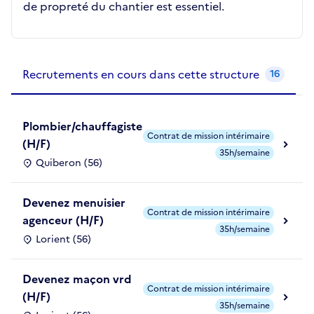
de propreté du chantier est essentiel.
Recrutements de la structure
slide
1
of 1
Recrutements en cours dans cette structure
16
Plombier/chauffagiste
Contrat de mission intérimaire
(H/F)
35h/semaine
Quiberon (56)
Devenez menuisier
Contrat de mission intérimaire
agenceur (H/F)
35h/semaine
Lorient (56)
Devenez maçon vrd
Contrat de mission intérimaire
(H/F)
35h/semaine