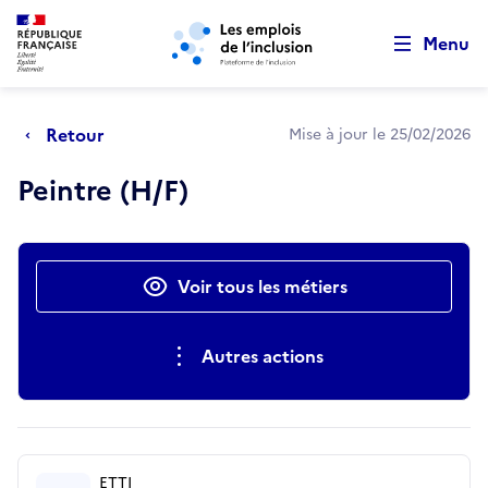
Retour au début de la page
Panneau de gestion des cookies
Aller au menu principal
Aller au contenu principal
Menu
Retour
Mise à jour le 25/02/2026
Peintre (H/F)
Actions rapides
Voir tous les métiers
Autres actions
ETTI