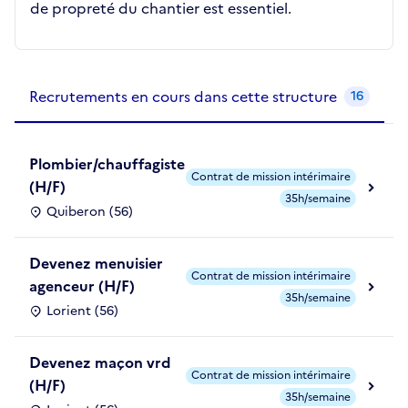
de propreté du chantier est essentiel.
Recrutements de la structure
slide
1
of 1
Recrutements en cours dans cette structure
16
Plombier/chauffagiste
Contrat de mission intérimaire
(H/F)
35h/semaine
Quiberon (56)
Devenez menuisier
Contrat de mission intérimaire
agenceur (H/F)
35h/semaine
Lorient (56)
Devenez maçon vrd
Contrat de mission intérimaire
(H/F)
35h/semaine