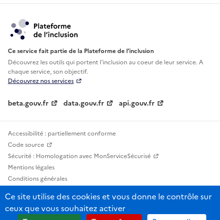
Ce service fait partie de la Plateforme de l’inclusion
Découvrez les outils qui portent l'inclusion au
coeur de leur service. A
chaque service, son objectif.
Découvrez nos services
beta.gouv.fr
data.gouv.fr
api.gouv.fr
Accessibilité : partiellement conforme
Code source
Sécurité : Homologation avec MonServiceSécurisé
Mentions légales
Conditions générales
Confidentialité
Ce site utilise des cookies et vous donne le contrôle sur
Statistiques, lexiques et indicateurs
ceux que vous souhaitez activer
Sauf mention contraire, tous les contenus de ce site sont sous licence