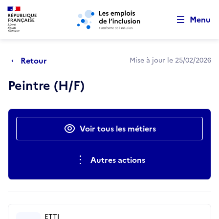
Retour au début de la page
Panneau de gestion des cookies
Aller au menu principal
Aller au contenu principal
Menu
Retour
Mise à jour le 25/02/2026
Peintre (H/F)
Actions rapides
Voir tous les métiers
Autres actions
ETTI