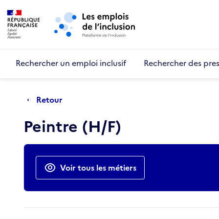
Retour au début de la page
Panneau de gestion des cookies
Aller au menu principal
Aller au contenu principal
Rechercher un emploi inclusif
Rechercher des pres
Retour
Peintre (H/F)
Actions rapides
Voir tous les métiers