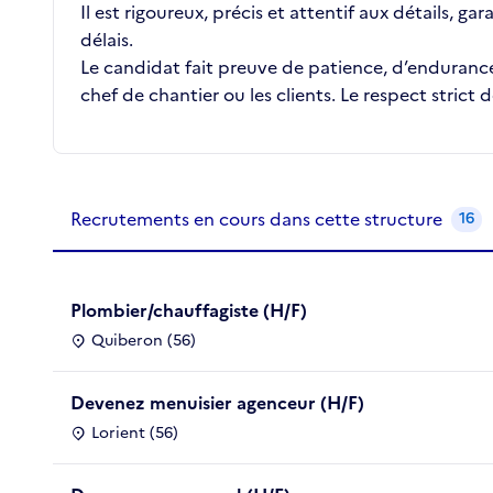
Il est rigoureux, précis et attentif aux détails, ga
délais.
Le candidat fait preuve de patience, d’endurance
chef de chantier ou les clients. Le respect strict 
Recrutements de la structure
slide
1
of 1
Recrutements en cours dans cette structure
16
Plombier/chauffagiste (H/F)
Quiberon (56)
Devenez menuisier agenceur (H/F)
Lorient (56)