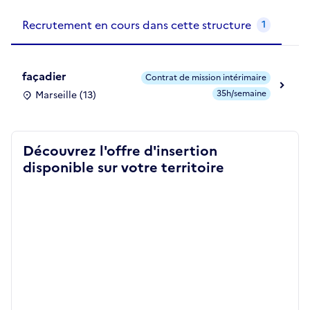
Recrutements de la structure
slide
1
of 1
Recrutement en cours dans cette structure
1
façadier
Contrat de mission intérimaire
35h/semaine
Marseille (13)
Découvrez l'offre d'insertion
disponible sur votre territoire