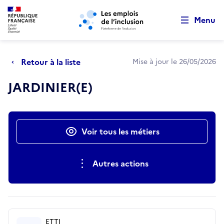
Retour au début de la page
Panneau de gestion des cookies
Aller au menu principal
Aller au contenu principal
Menu
Retour à la liste
Mise à jour le 26/05/2026
JARDINIER(E)
Actions rapides
Voir tous les métiers
Autres actions
ETTI