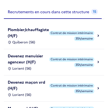
Recrutements de la structure
slide
1
of 1
Recrutements en cours dans cette structure
15
Plombier/chauffagiste
Contrat de mission intérimaire
(H/F)
35h/semaine
Quiberon (56)
Devenez menuisier
Contrat de mission intérimaire
agenceur (H/F)
35h/semaine
Lorient (56)
Devenez maçon vrd
Contrat de mission intérimaire
(H/F)
35h/semaine
Lorient (56)