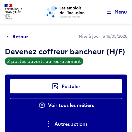
Retour au début de la page
Panneau de gestion des cookies
Aller au menu principal
Aller au contenu principal
Menu
Retour
Mise à jour le 19/05/2026
Devenez coffreur bancheur (H/F)
2 postes ouverts au recrutement
Actions rapides
Postuler
Voir tous les métiers
Autres actions