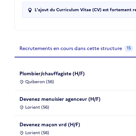
L'ajout du Curriculum Vitae (CV) est fortement 
Recrutements de la structure
slide
1
of 1
Recrutements en cours dans cette structure
15
Plombier/chauffagiste (H/F)
Quiberon (56)
Devenez menuisier agenceur (H/F)
Lorient (56)
Devenez maçon vrd (H/F)
Lorient (56)