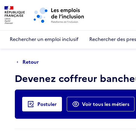
Retour au début de la page
Panneau de gestion des cookies
Aller au menu principal
Aller au contenu principal
Rechercher un emploi inclusif
Rechercher des pres
Retour
Devenez coffreur banche
Actions rapides
Postuler
Voir tous les métiers