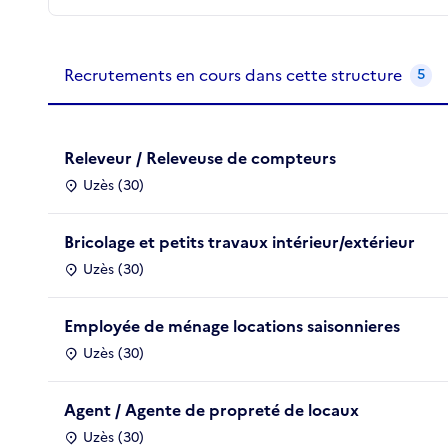
Recrutements de la structure
slide
1
of 1
Recrutements en cours dans cette structure
5
Releveur / Releveuse de compteurs
Uzès (30)
Bricolage et petits travaux intérieur/extérieur
Uzès (30)
Employée de ménage locations saisonnieres
Uzès (30)
Agent / Agente de propreté de locaux
Uzès (30)