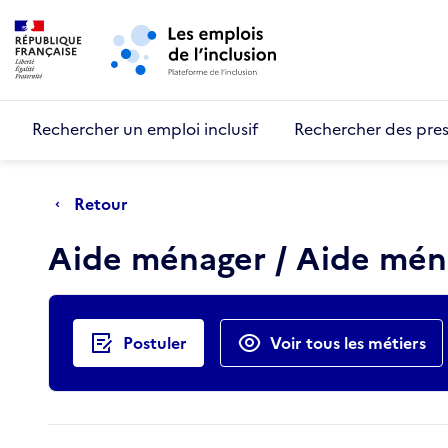
Retour au début de la page
Panneau de gestion des cookies
Aller au menu principal
Aller au contenu principal
Rechercher un emploi inclusif
Rechercher des pres
Retour
Aide ménager / Aide mén
Actions rapides
Postuler
Voir tous les métiers