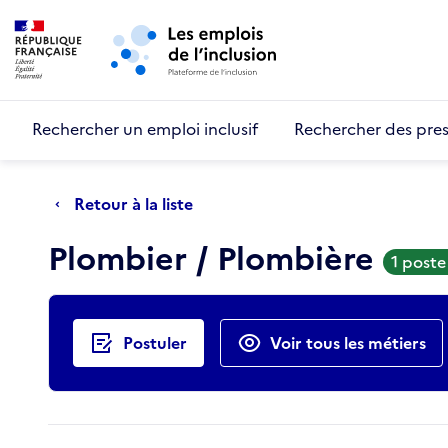
Retour au début de la page
Panneau de gestion des cookies
Aller au menu principal
Aller au contenu principal
Rechercher un emploi inclusif
Rechercher des pres
Retour à la liste
Plombier / Plombière
1 poste
Actions rapides
Postuler
Voir tous les métiers