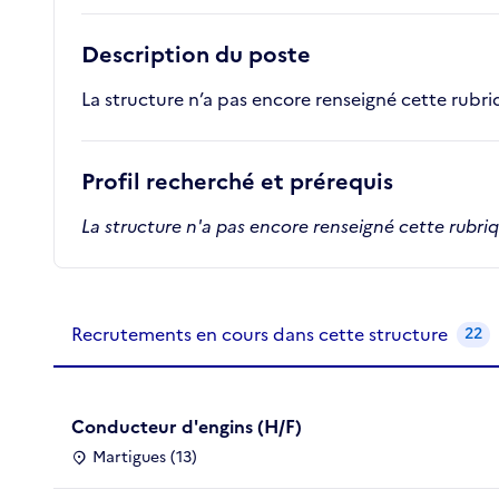
Description du poste
La structure n’a pas encore renseigné cette rubr
Profil recherché et prérequis
La structure n'a pas encore renseigné cette rubri
Recrutements de la structure
slide
1
of 1
Recrutements en cours dans cette structure
22
Conducteur d'engins (H/F)
Martigues (13)