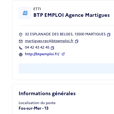
ETTI
BTP EMPLOI Agence Martigues
32 ESPLANADE DES BELGES, 13500 MARTIGUES
Co
martigues-rec@btpemploi.fr
Copier
04 42 43 42 45
Copier
http://btpemploi.fr/
Informations générales
Localisation du poste
Fos-sur-Mer - 13