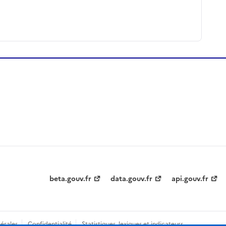
beta.gouv.fr
data.gouv.fr
api.gouv.fr
érales
Confidentialité
Statistiques, lexiques et indicateurs