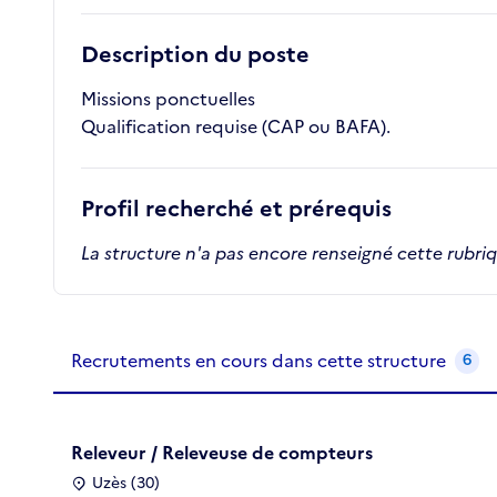
Description du poste
Missions ponctuelles
Qualification requise (CAP ou BAFA).
Profil recherché et prérequis
La structure n'a pas encore renseigné cette rubri
Recrutements de la structure
slide
1
of 1
Recrutements en cours dans cette structure
6
Releveur / Releveuse de compteurs
Uzès (30)