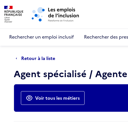
Retour au début de la page
Panneau de gestion des cookies
Aller au menu principal
Aller au contenu principal
Rechercher un emploi inclusif
Rechercher des pres
Retour à la liste
Agent spécialisé / Agente
Actions rapides
Voir tous les métiers