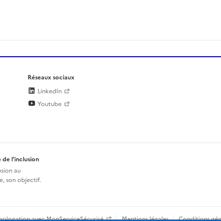
Réseaux sociaux
LinkedIn
Youtube
 de l’inclusion
usion au
, son objectif.
mologation avec MonServiceSécurisé
Mentions légales
Conditions gén