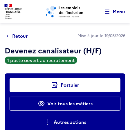
Retour au début de la page
Panneau de gestion des cookies
Aller au menu principal
Aller au contenu principal
Menu
Retour
Mise à jour le 19/05/2026
Devenez canalisateur (H/F)
1 poste ouvert au recrutement
Actions rapides
Postuler
Voir tous les métiers
Autres actions