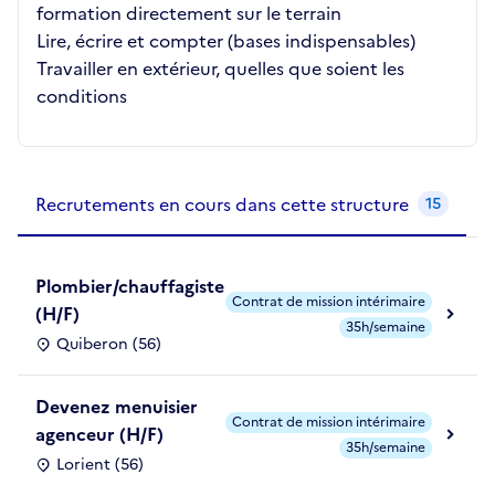
formation directement sur le terrain
Lire, écrire et compter (bases indispensables)
Travailler en extérieur, quelles que soient les
conditions
Recrutements de la structure
slide
1
of 1
Recrutements en cours dans cette structure
15
Plombier/chauffagiste
Contrat de mission intérimaire
(H/F)
35h/semaine
Quiberon (56)
Devenez menuisier
Contrat de mission intérimaire
agenceur (H/F)
35h/semaine
Lorient (56)