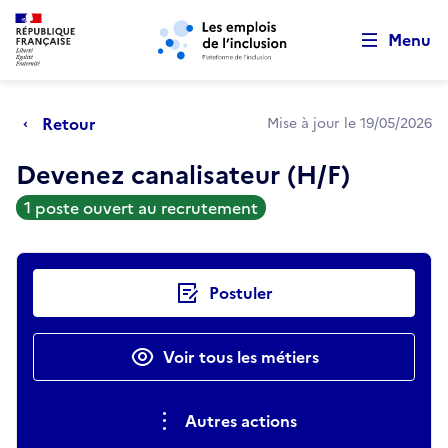
Retour au début de la page
Panneau de gestion des cookies
Aller au menu principal
Aller au contenu principal
Menu
Retour
Mise à jour le 19/05/2026
Devenez canalisateur (H/F)
1 poste ouvert au recrutement
Actions rapides
Postuler
Voir tous les métiers
Autres actions