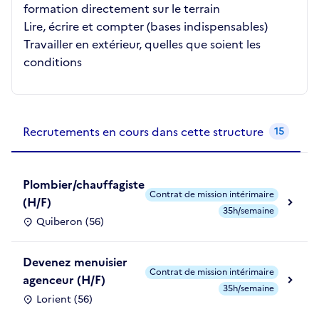
formation directement sur le terrain
Lire, écrire et compter (bases indispensables)
Travailler en extérieur, quelles que soient les
conditions
Recrutements de la structure
slide
1
of 1
Recrutements en cours dans cette structure
15
Plombier/chauffagiste
Contrat de mission intérimaire
(H/F)
35h/semaine
Quiberon (56)
Devenez menuisier
Contrat de mission intérimaire
agenceur (H/F)
35h/semaine
Lorient (56)