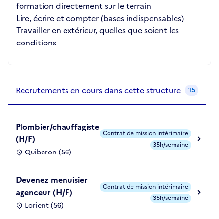
formation directement sur le terrain
Lire, écrire et compter (bases indispensables)
Travailler en extérieur, quelles que soient les
conditions
Recrutements de la structure
slide
1
of 1
Recrutements en cours dans cette structure
15
Plombier/chauffagiste
Contrat de mission intérimaire
(H/F)
35h/semaine
Quiberon (56)
Devenez menuisier
Contrat de mission intérimaire
agenceur (H/F)
35h/semaine
Lorient (56)