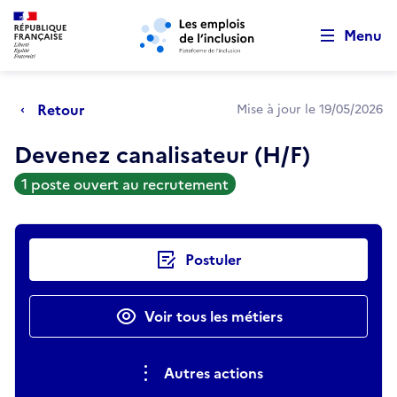
Retour au début de la page
Panneau de gestion des cookies
Aller au menu principal
Aller au contenu principal
Menu
Retour
Mise à jour le 19/05/2026
Devenez canalisateur (H/F)
1 poste ouvert au recrutement
Actions rapides
Postuler
Voir tous les métiers
Autres actions