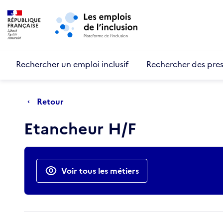
Retour au début de la page
Panneau de gestion des cookies
Aller au menu principal
Aller au contenu principal
Rechercher un emploi inclusif
Rechercher des pres
Retour
Etancheur H/F
Actions rapides
Voir tous les métiers