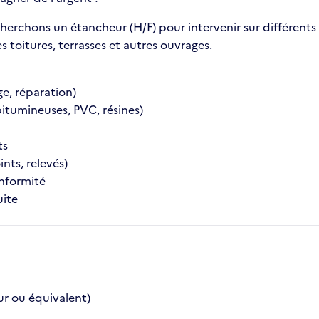
rchons un étancheur (H/F) pour intervenir sur différents 
es toitures, terrasses et autres ouvrages.
ge, réparation)
itumineuses, PVC, résines)
ts
ints, relevés)
onformité
uite
r ou équivalent)