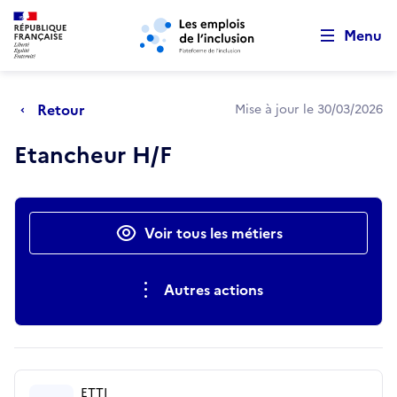
Retour au début de la page
Panneau de gestion des cookies
Aller au menu principal
Aller au contenu principal
Menu
Retour
Mise à jour le 30/03/2026
Etancheur H/F
Actions rapides
Voir tous les métiers
Autres actions
ETTI