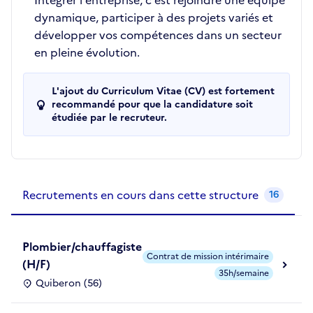
Intégrer l'entreprise, c’est rejoindre une équipe
dynamique, participer à des projets variés et
développer vos compétences dans un secteur
en pleine évolution.
L'ajout du Curriculum Vitae (CV) est fortement
recommandé pour que la candidature soit
étudiée par le recruteur.
Recrutements de la structure
slide
1
of 1
Recrutements en cours dans cette structure
16
Plombier/chauffagiste
Contrat de mission intérimaire
(H/F)
35h/semaine
Quiberon (56)