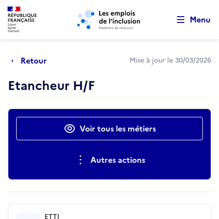
Retour au début de la page
Panneau de gestion des cookies
Aller au menu principal
Aller au contenu principal
Menu
Retour
Mise à jour le 30/03/2026
Etancheur H/F
Actions rapides
Voir tous les métiers
Autres actions
ETTI