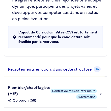
Intégrer l'entreprise, c’est rejoindre une équipe
dynamique, participer à des projets variés et
développer vos compétences dans un secteur
en pleine évolution.
L'ajout du Curriculum Vitae (CV) est fortement
recommandé pour que la candidature soit
étudiée par le recruteur.
Recrutements de la structure
slide
1
of 1
Recrutements en cours dans cette structure
16
Plombier/chauffagiste
Contrat de mission intérimaire
(H/F)
35h/semaine
Quiberon (56)