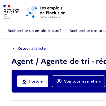
Retour au début de la page
Panneau de gestion des cookies
Aller au menu principal
Aller au contenu principal
Rechercher un emploi inclusif
Rechercher des pres
Retour à la liste
Agent / Agente de tri - ré
Actions rapides
Postuler
Voir tous les métiers