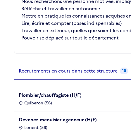
Nous recherchons une personne motivée, impliqué
Réfléchir et travailler en autonomie
Mettre en pratique les connaissances acquises en
Lire, écrire et compter (bases indispensables)
Travailler en extérieur, quelles que soient les con
Pouvoir se déplacé sur tout le département
Recrutements de la structure
slide
1
of 1
Recrutements en cours dans cette structure
16
Plombier/chauffagiste (H/F)
Quiberon (56)
Devenez menuisier agenceur (H/F)
Lorient (56)