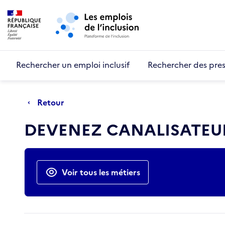
Retour au début de la page
Panneau de gestion des cookies
Aller au menu principal
Aller au contenu principal
Rechercher un emploi inclusif
Rechercher des pres
Retour
DEVENEZ CANALISATEU
Actions rapides
Voir tous les métiers