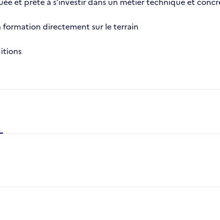
e et prête à s’investir dans un métier technique et concre
 formation directement sur le terrain
ditions