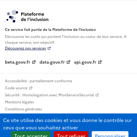
Ce service fait partie de la Plateforme de l’inclusion
Découvrez les outils qui portent l'inclusion au
coeur de leur service. A
chaque service, son objectif.
Découvrez nos services
beta.gouv.fr
data.gouv.fr
api.gouv.fr
Accessibilité : partiellement conforme
Code source
Sécurité : Homologation avec MonServiceSécurisé
Mentions légales
Conditions générales
Confidentialité
Ce site utilise des cookies et vous donne le contrôle sur
Statistiques, lexiques et indicateurs
ceux que vous souhaitez activer
Sauf mention contraire, tous les contenus de ce site sont sous licence
Tout accepter
Tout refuser
Personnaliser
etalab-2.0