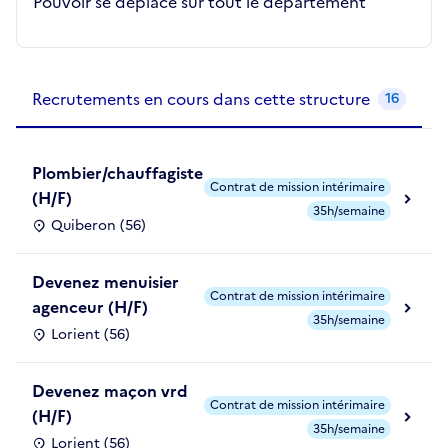
Pouvoir se déplacé sur tout le département
Recrutements de la structure
slide
1
of 1
Recrutements en cours dans cette structure
16
Plombier/chauffagiste
Contrat de mission intérimaire
(H/F)
35h/semaine
Quiberon (56)
Devenez menuisier
Contrat de mission intérimaire
agenceur (H/F)
35h/semaine
Lorient (56)
Devenez maçon vrd
Contrat de mission intérimaire
(H/F)
35h/semaine
Lorient (56)