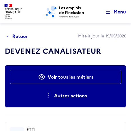
Retour au début de la page
Panneau de gestion des cookies
Aller au menu principal
Aller au contenu principal
Menu
Retour
Mise à jour le 19/05/2026
DEVENEZ CANALISATEUR
Actions rapides
Voir tous les métiers
Autres actions
ETTI