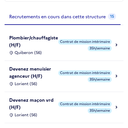
Recrutements de la structure
slide
1
of 1
Recrutements en cours dans cette structure
15
Plombier/chauffagiste
Contrat de mission intérimaire
(H/F)
35h/semaine
Quiberon (56)
Devenez menuisier
Contrat de mission intérimaire
agenceur (H/F)
35h/semaine
Lorient (56)
Devenez maçon vrd
Contrat de mission intérimaire
(H/F)
35h/semaine
Lorient (56)