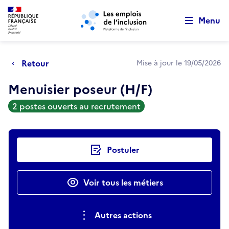
Retour au début de la page
Panneau de gestion des cookies
Aller au menu principal
Aller au contenu principal
Menu
Retour
Mise à jour le 19/05/2026
Menuisier poseur (H/F)
2 postes ouverts au recrutement
Actions rapides
Postuler
Voir tous les métiers
Autres actions