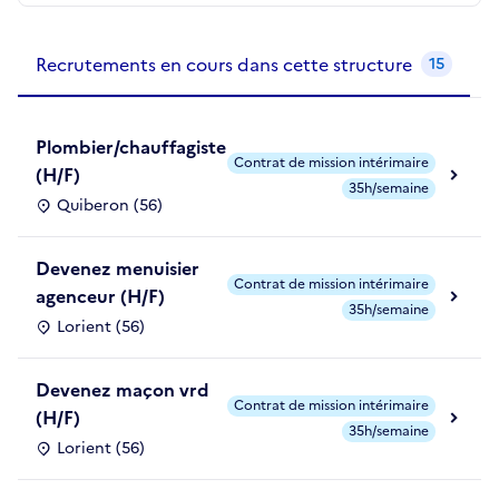
Recrutements de la structure
slide
1
of 1
Recrutements en cours dans cette structure
15
Plombier/chauffagiste
Contrat de mission intérimaire
(H/F)
35h/semaine
Quiberon (56)
Devenez menuisier
Contrat de mission intérimaire
agenceur (H/F)
35h/semaine
Lorient (56)
Devenez maçon vrd
Contrat de mission intérimaire
(H/F)
35h/semaine
Lorient (56)