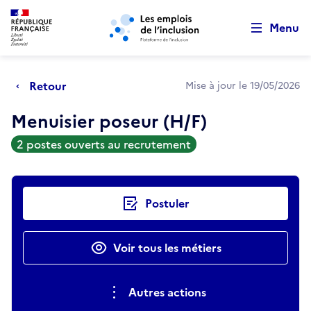
Retour au début de la page
Panneau de gestion des cookies
Aller au menu principal
Aller au contenu principal
Menu
Retour
Mise à jour le 19/05/2026
Menuisier poseur (H/F)
2 postes ouverts au recrutement
Actions rapides
Postuler
Voir tous les métiers
Autres actions