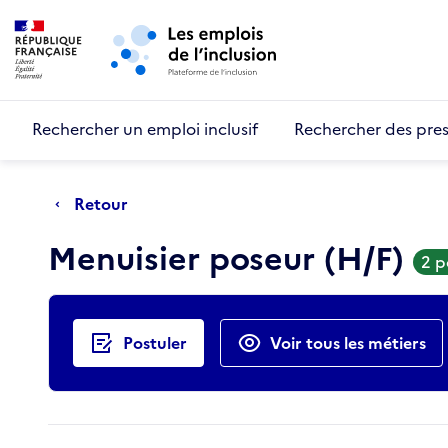
Retour au début de la page
Panneau de gestion des cookies
Aller au menu principal
Aller au contenu principal
Rechercher un emploi inclusif
Rechercher des pres
Retour
Menuisier poseur (H/F)
2 p
Actions rapides
Postuler
Voir tous les métiers