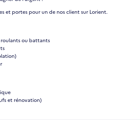
 et portes pour un de nos client sur Lorient.
s roulants ou battants
nts
olation)
r
mique
ufs et rénovation)