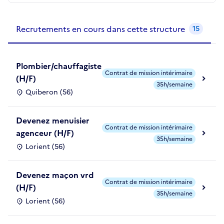
Recrutements de la structure
slide
1
of 1
Recrutements en cours dans cette structure
15
Plombier/chauffagiste
Contrat de mission intérimaire
(H/F)
35h/semaine
Quiberon (56)
Devenez menuisier
Contrat de mission intérimaire
agenceur (H/F)
35h/semaine
Lorient (56)
Devenez maçon vrd
Contrat de mission intérimaire
(H/F)
35h/semaine
Lorient (56)