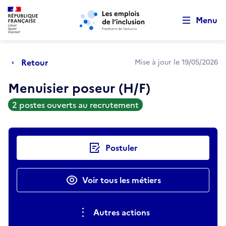
Retour au début de la page
Panneau de gestion des cookies
Aller au menu principal
Aller au contenu principal
Menu
Retour
Mise à jour le 19/05/2026
Menuisier poseur (H/F)
2 postes ouverts au recrutement
Actions rapides
Postuler
Voir tous les métiers
Autres actions