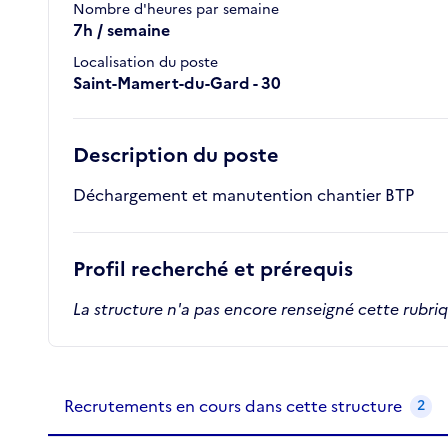
Nombre d'heures par semaine
7h / semaine
Localisation du poste
Saint-Mamert-du-Gard - 30
Description du poste
Déchargement et manutention chantier BTP
Profil recherché et prérequis
La structure n'a pas encore renseigné cette rubri
Recrutements de la structure
slide
1
of 1
Recrutements en cours dans cette structure
2