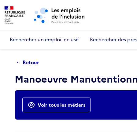
Retour au début de la page
Panneau de gestion des cookies
Aller au menu principal
Aller au contenu principal
Rechercher un emploi inclusif
Rechercher des pres
Retour
Manoeuvre Manutentionn
Actions rapides
Voir tous les métiers