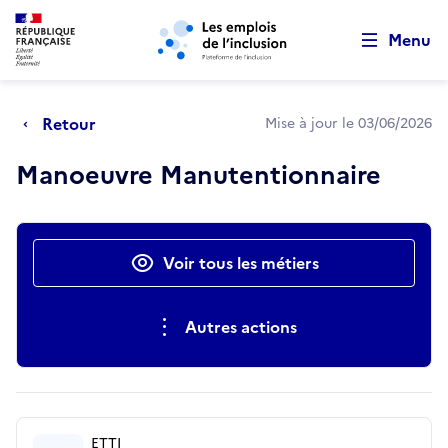
Retour au début de la page
Panneau de gestion des cookies
Aller au menu principal
Aller au contenu principal
Menu
Retour
Mise à jour le 03/06/2026
Manoeuvre Manutentionnaire
Actions rapides
Voir tous les métiers
Autres actions
ETTI