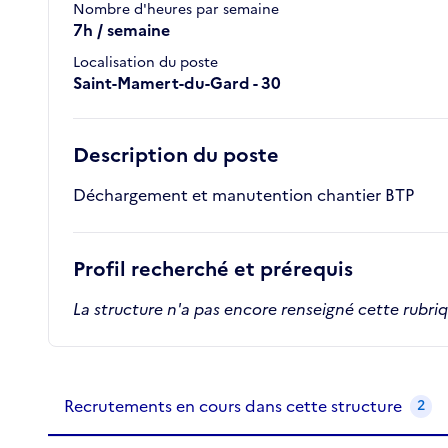
Nombre d'heures par semaine
7h / semaine
Localisation du poste
Saint-Mamert-du-Gard - 30
Description du poste
Déchargement et manutention chantier BTP
Profil recherché et prérequis
La structure n'a pas encore renseigné cette rubri
Recrutements de la structure
slide
1
of 1
Recrutements en cours dans cette structure
2