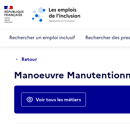
Retour au début de la page
Panneau de gestion des cookies
Aller au menu principal
Aller au contenu principal
Rechercher un emploi inclusif
Rechercher des pres
Retour
Manoeuvre Manutentionn
Actions rapides
Voir tous les métiers