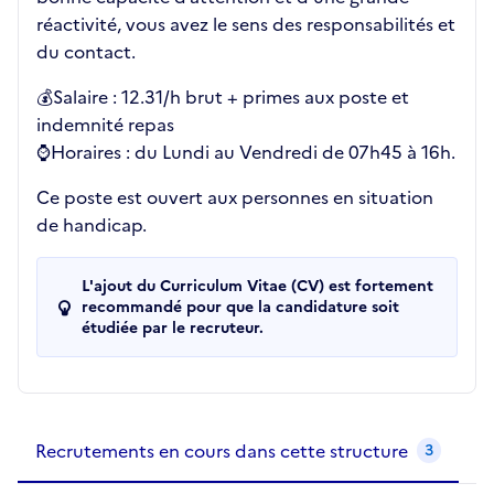
réactivité, vous avez le sens des responsabilités et
du contact.
💰Salaire : 12.31/h brut + primes aux poste et
indemnité repas
⌚Horaires : du Lundi au Vendredi de 07h45 à 16h.
Ce poste est ouvert aux personnes en situation
de handicap.
L'ajout du Curriculum Vitae (CV) est fortement
recommandé pour que la candidature soit
étudiée par le recruteur.
Recrutements de la structure
slide
1
of 1
Recrutements en cours dans cette structure
3