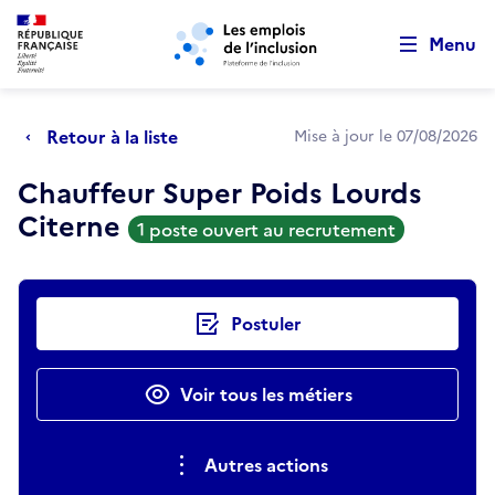
Retour au début de la page
Panneau de gestion des cookies
Aller au menu principal
Aller au contenu principal
Menu
Retour à la liste
Mise à jour le 07/08/2026
Chauffeur Super Poids Lourds
Citerne
1 poste ouvert au recrutement
Actions rapides
Postuler
Voir tous les métiers
Autres actions