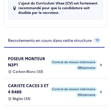
L'ajout du Curriculum Vitae (CV) est fortement
recommandé pour que la candidature soit
étudiée par le recruteur.
Recrutements de la structure
slide
1
of 1
Recrutements en cours dans cette structure
13
POSEUR MONTEUR
Contrat de mission intérimaire
N3P1
38h/semaine
Carbon-Blanc (33)
CARISTE CACES 3 ET
Contrat de mission intérimaire
4 R489
35h/semaine
Bègles (33)