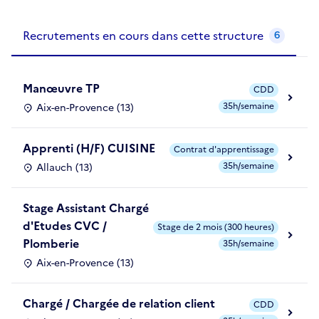
Recrutements de la structure
slide
1
of 1
Recrutements en cours dans cette structure
6
Manœuvre TP
CDD
35h/semaine
Aix-en-Provence (13)
Apprenti (H/F) CUISINE
Contrat d'apprentissage
35h/semaine
Allauch (13)
Stage Assistant Chargé
d'Etudes CVC /
Stage de 2 mois (300 heures)
Plomberie
35h/semaine
Aix-en-Provence (13)
Chargé / Chargée de relation client
CDD