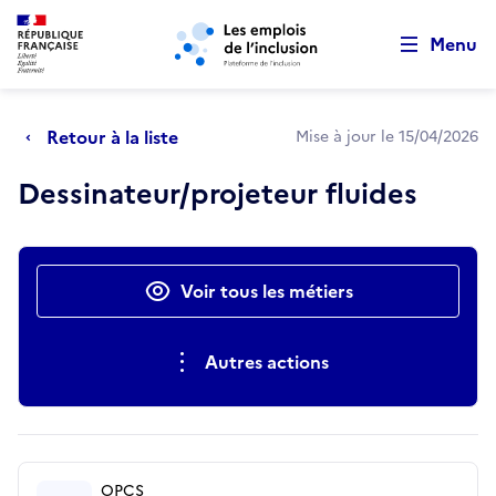
Retour au début de la page
Panneau de gestion des cookies
Aller au menu principal
Aller au contenu principal
Menu
Retour à la liste
Mise à jour le 15/04/2026
Dessinateur/projeteur fluides
Actions rapides
Voir tous les métiers
Autres actions
OPCS