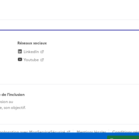
Réseaux sociaux
LinkedIn
Youtube
 de l’inclusion
usion au
, son objectif.
mologation avec MonServiceSécurisé
Mentions légales
Conditions gén