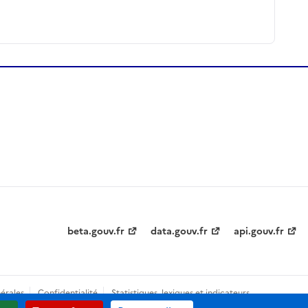
beta.gouv.fr
data.gouv.fr
api.gouv.fr
érales
Confidentialité
Statistiques, lexiques et indicateurs