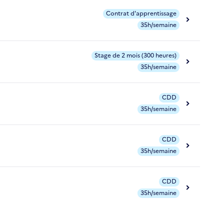
Contrat d'apprentissage
35h/semaine
Stage de 2 mois (300 heures)
35h/semaine
CDD
35h/semaine
CDD
35h/semaine
CDD
35h/semaine