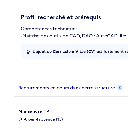
Profil recherché et prérequis
Compétences techniques :
-Maîtrise des outils de CAO/DAO : AutoCAD, Rev
L'ajout du Curriculum Vitae (CV) est fortement 
Recrutements de la structure
slide
1
of 1
Recrutements en cours dans cette structure
6
Manœuvre TP
Aix-en-Provence (13)