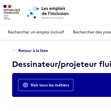
Retour au début de la page
Panneau de gestion des cookies
Aller au menu principal
Aller au contenu principal
Rechercher un emploi inclusif
Rechercher des pres
Retour à la liste
Dessinateur/projeteur flu
Actions rapides
Voir tous les métiers