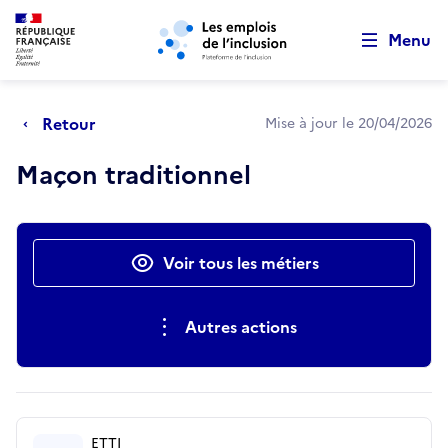
Retour au début de la page
Panneau de gestion des cookies
Aller au menu principal
Aller au contenu principal
Menu
Retour
Mise à jour le 20/04/2026
Maçon traditionnel
Actions rapides
Voir tous les métiers
Autres actions
ETTI