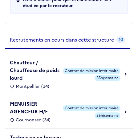
étudiée par le recruteur.
Recrutements de la structure
slide
1
of 1
Recrutements en cours dans cette structure
10
Chauffeur /
Chauffeuse de poids
Contrat de mission intérimaire
lourd
35h/semaine
Montpellier (34)
MENUISIER
Contrat de mission intérimaire
AGENCEUR H/F
35h/semaine
Cournonsec (34)
Technicien en bureau