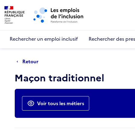
Retour au début de la page
Panneau de gestion des cookies
Aller au menu principal
Aller au contenu principal
Rechercher un emploi inclusif
Rechercher des pres
Retour
Maçon traditionnel
Actions rapides
Voir tous les métiers