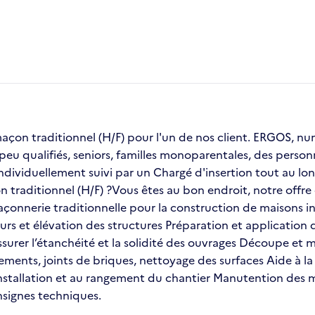
on traditionnel (H/F) pour l'un de nos client. ERGOS, numé
 peu qualifiés, seniors, familles monoparentales, des pers
dividuellement suivi par un Chargé d'insertion tout au lon
traditionnel (H/F) ?Vous êtes au bon endroit, notre offre d
açonnerie traditionnelle pour la construction de maisons ind
urs et élévation des structures Préparation et application
urer l’étanchéité et la solidité des ouvrages Découpe et mis
ustements, joints de briques, nettoyage des surfaces Aide à 
’installation et au rangement du chantier Manutention des
nsignes techniques.