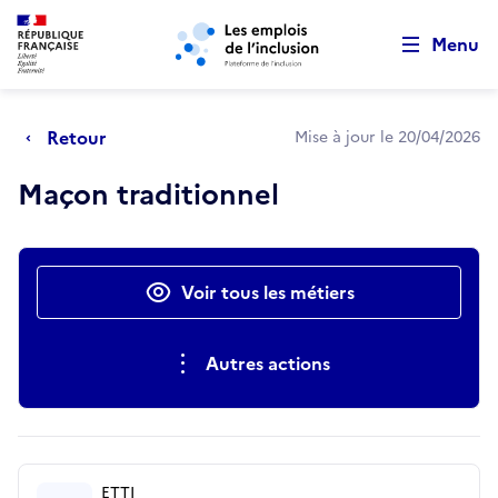
Retour au début de la page
Panneau de gestion des cookies
Aller au menu principal
Aller au contenu principal
Menu
Retour
Mise à jour le 20/04/2026
Maçon traditionnel
Actions rapides
Voir tous les métiers
Autres actions
ETTI