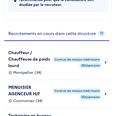
étudiée par le recruteur.
Recrutements de la structure
slide
1
of 1
Recrutements en cours dans cette structure
10
Chauffeur /
Chauffeuse de poids
Contrat de mission intérimaire
lourd
35h/semaine
Montpellier (34)
MENUISIER
Contrat de mission intérimaire
AGENCEUR H/F
35h/semaine
Cournonsec (34)
Technicien en bureau