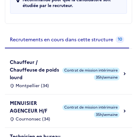
étudiée par le recruteur.
Recrutements de la structure
slide
1
of 1
Recrutements en cours dans cette structure
10
Chauffeur /
Chauffeuse de poids
Contrat de mission intérimaire
lourd
35h/semaine
Montpellier (34)
MENUISIER
Contrat de mission intérimaire
AGENCEUR H/F
35h/semaine
Cournonsec (34)
Technicien en bureau