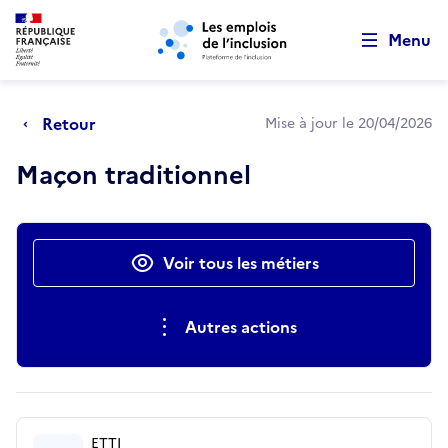
Retour au début de la page
Panneau de gestion des cookies
Aller au menu principal
Aller au contenu principal
Menu
Retour
Mise à jour le 20/04/2026
Maçon traditionnel
Actions rapides
Voir tous les métiers
Autres actions
ETTI